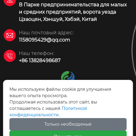
—до 16 бар
мем
В Парке предпринимательства для малых
—
и средних предприятий, ворота уезда
испо
Цзаоцян, Хэншуй, Хэбэй, Китай
—нормал
т
Наш почтовый адрес:

1158095429@qq.com
Наш телефон:

+86 13828498687
Мы используем файлы cookie для улучшения
вашего опыта просмотра.
Продолжая использовать этот сайт, вы
АО Технология защиты
соглашаетесь с нашей
Политикой
окружающей среды Цзаоцян Ясинь
конфиденциальности.
Только необходимые


