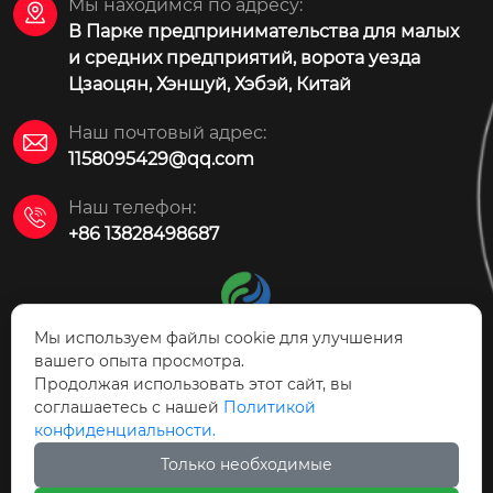
Мы находимся по адресу:

В Парке предпринимательства для малых
и средних предприятий, ворота уезда
Цзаоцян, Хэншуй, Хэбэй, Китай
Наш почтовый адрес:

1158095429@qq.com
Наш телефон:

+86 13828498687
Мы используем файлы cookie для улучшения
вашего опыта просмотра.
Продолжая использовать этот сайт, вы
АО Технология защиты
соглашаетесь с нашей
Политикой
окружающей среды Цзаоцян Ясинь
конфиденциальности.
Только необходимые


