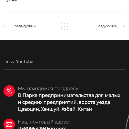
Предыдущий
Следующий
Links:
YouTube
Мы находимся по адресу:

В Парке предпринимательства для малых
и средних предприятий, ворота уезда
Цзаоцян, Хэншуй, Хэбэй, Китай
Наш почтовый адрес:

1158095429@qq.com