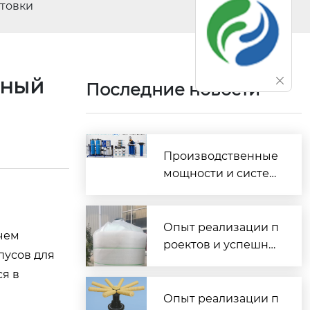
отовки
жный
Последние новости
Производственные
мощности и систем
а контроля качества
изготовления водо
очистного оборудо
Опыт реализации п
 чем
вания
роектов и успешны
пусов для
е внедрения водоо
я в
чистных комплексо
в по всей России
Опыт реализации п