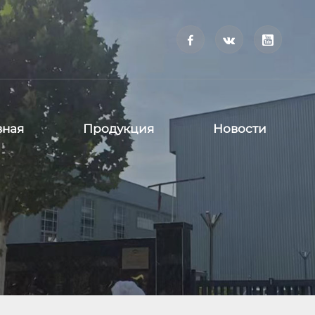



вная
Продукция
Новости