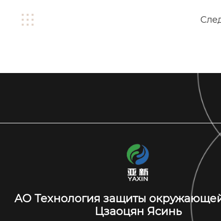
Сле
АО Технология защиты окружающе
Цзаоцян Ясинь