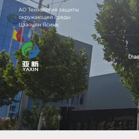
АО Технология защиты
окружающей среды
Цзаоцян Ясинь
Гла