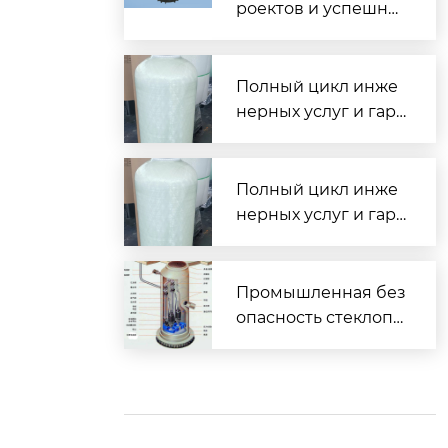
роектов и успешны
е внедрения водоо
чистных комплексо
в по всей России
Полный цикл инже
нерных услуг и гара
нтированная сдача
объектов под ключ
Полный цикл инже
нерных услуг и гара
нтированная сдача
объектов под ключ
Промышленная без
опасность стеклопл
астиковых водоочи
стных комплексов
— взрывобезопасн
ость и электроизол
яция