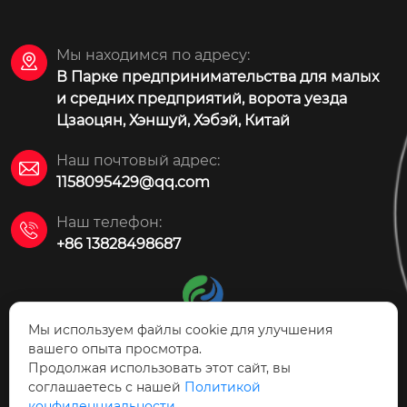
Мы находимся по адресу:

В Парке предпринимательства для малых
и средних предприятий, ворота уезда
Цзаоцян, Хэншуй, Хэбэй, Китай
Наш почтовый адрес:

1158095429@qq.com
Наш телефон:

+86 13828498687
Мы используем файлы cookie для улучшения
вашего опыта просмотра.
Продолжая использовать этот сайт, вы
АО Технология защиты
соглашаетесь с нашей
Политикой
окружающей среды Цзаоцян Ясинь
конфиденциальности.