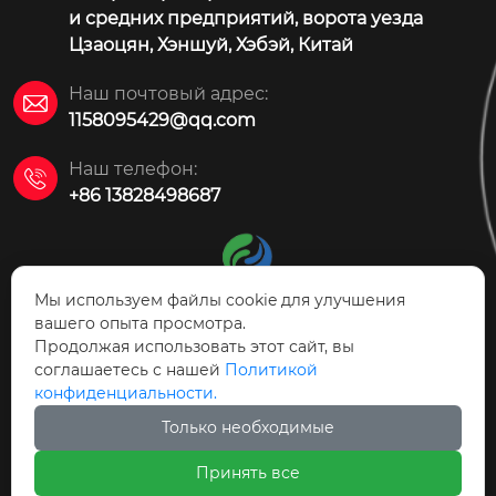
и средних предприятий, ворота уезда
Цзаоцян, Хэншуй, Хэбэй, Китай
Наш почтовый адрес:

1158095429@qq.com
Наш телефон:

+86 13828498687
Мы используем файлы cookie для улучшения
вашего опыта просмотра.
Продолжая использовать этот сайт, вы
АО Технология защиты
соглашаетесь с нашей
Политикой
окружающей среды Цзаоцян Ясинь
конфиденциальности.
Только необходимые



Принять все