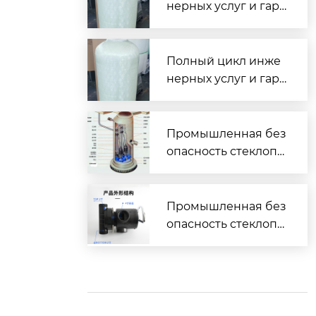
нерных услуг и гара
нтированная сдача
объектов под ключ
Полный цикл инже
нерных услуг и гара
нтированная сдача
объектов под ключ
Промышленная без
опасность стеклопл
астиковых водоочи
стных комплексов
— взрывобезопасн
Промышленная без
ость и электроизол
опасность стеклопл
яция
астиковых водоочи
стных комплексов
— взрывобезопасн
ость и электроизол
яция