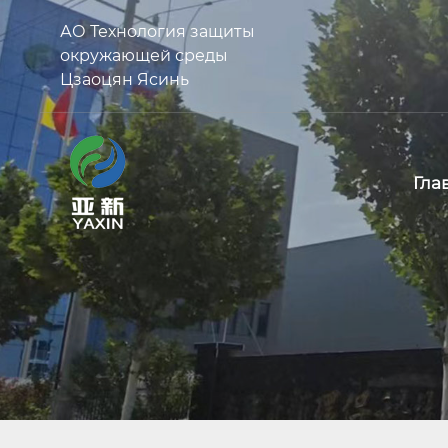
АО Технология защиты
окружающей среды
Цзаоцян Ясинь
Гла