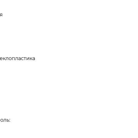
я
еклопластика
оль: