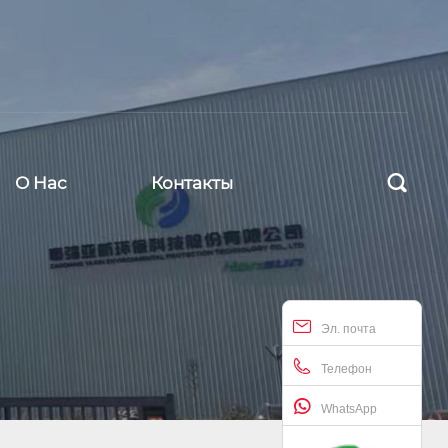

О Hас
Контакты
Эл. почта
Телефон
WhatsApp