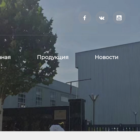



вная
Продукция
Новости