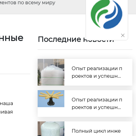
иентов по всему миру
енные
Последние новости
Опыт реализации п
роектов и успешны
е внедрения водоо
чистных комплексо
в по всей России
Опыт реализации п
 наша
роектов и успешны
чивая
е внедрения водоо
чистных комплексо
в по всей России
Полный цикл инже