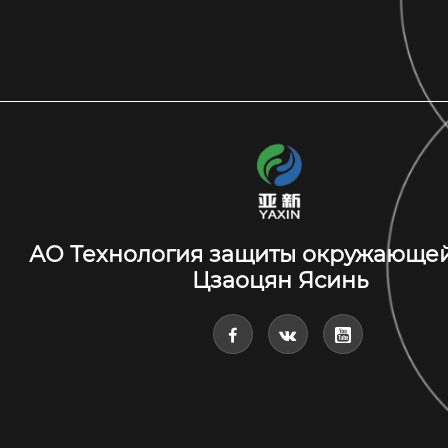
АО Технология защиты окружающе
Цзаоцян Ясинь


