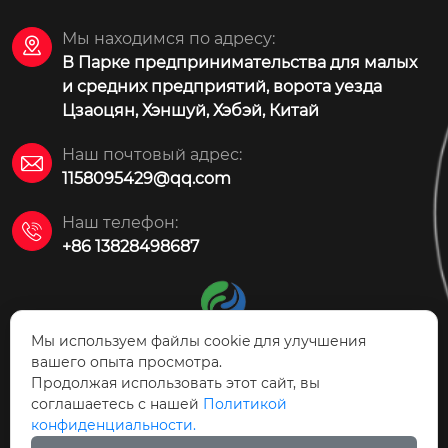
Мы находимся по адресу:

В Парке предпринимательства для малых
и средних предприятий, ворота уезда
Цзаоцян, Хэншуй, Хэбэй, Китай
Наш почтовый адрес:

1158095429@qq.com
Наш телефон:

+86 13828498687
Мы используем файлы cookie для улучшения
вашего опыта просмотра.
Продолжая использовать этот сайт, вы
АО Технология защиты
соглашаетесь с нашей
Политикой
окружающей среды Цзаоцян Ясинь
конфиденциальности.