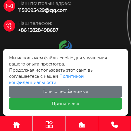
Наш почтовый адрес:

1158095429@qq.com
Наш телефон:

+86 13828498687
Мы используем файлы cookie для улучшения
вашего опыта просмотра.
Продолжая использовать этот сайт, вы
АО Технология защиты
соглашаетесь с нашей
Политикой
окружающей среды Цзаоцян Ясинь
конфиденциальности.
Только необходимые



Принять все
АО Технология защиты окружающей среды Цзаоцян




Ясинь