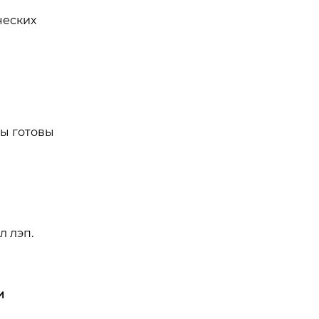
ческих
ы готовы
 лэп.
и