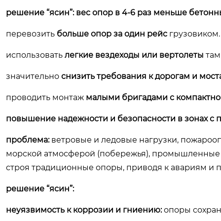
решение “ясин”:
вес опор в 4-6 раз меньше бетонн
перевозить
больше опор за один рейс
грузовиком.
использовать
легкие вездеходы или вертолеты
там
значительно
снизить требования к дорогам и мост
проводить монтаж
малыми бригадами с компактно
повышение надежности и безопасности в зонах с
проблема:
ветровые и ледовые нагрузки, пожароо
морской атмосферой (побережья), промышленные з
строя традиционные опоры, приводя к авариям и 
решение “ясин”:
неуязвимость к коррозии и гниению:
опоры сохран