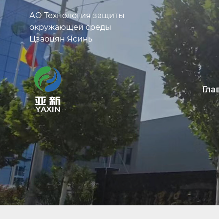
АО Технология защиты
окружающей среды
Цзаоцян Ясинь
Гла