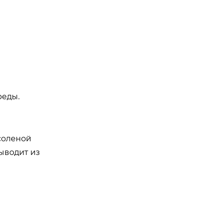
реды.
соленой
ыводит из