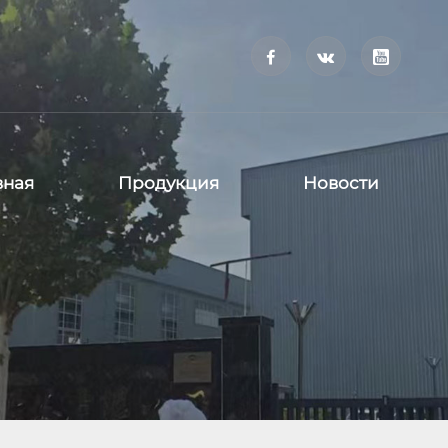



вная
Продукция
Новости