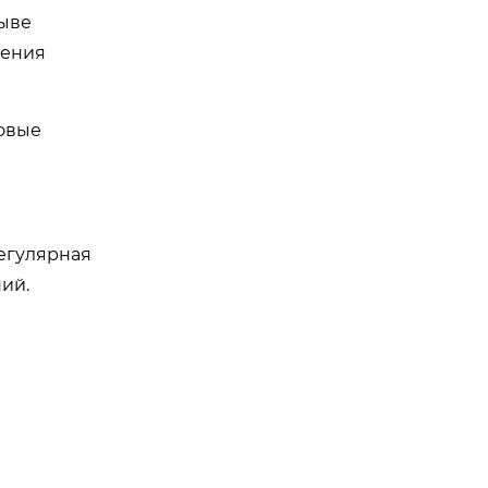
ыве
рения
овые
регулярная
ий.