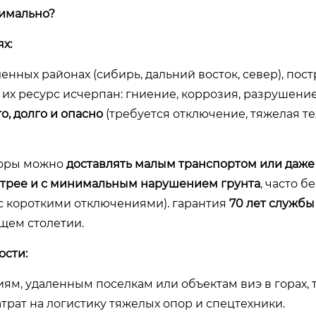
симально?
х:
енных районах (сибирь, дальний восток, север), пос
 их ресурс исчерпан: гниение, коррозия, разрушение
о, долго и опасно
(требуется отключение, тяжелая те
поры можно
доставлять малым транспортом или даже
трее и с минимальным нарушением грунта
, часто б
с короткими отключениями). гарантия
70 лет службы
щем столетии.
ости:
м, удаленным поселкам или объектам виэ в горах, т
трат на логистику тяжелых опор и спецтехники.