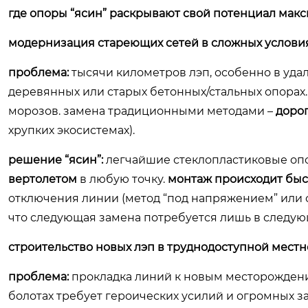
где опоры “ясин” раскрывают свой потенциал мак
модернизация стареющих сетей в сложных условия
проблема:
тысячи километров лэп, особенно в удал
деревянных или старых бетонных/стальных опорах.
морозов. замена традиционными методами –
дорог
хрупких экосистемах).
решение “ясин”:
легчайшие стеклопластиковые о
вертолетом
в любую точку.
монтаж происходит быс
отключения линии (метод “под напряжением” или 
что следующая замена потребуется лишь в следую
строительство новых лэп в труднодоступной местн
проблема:
прокладка линий к новым месторождения
болотах требует героических усилий и огромных за