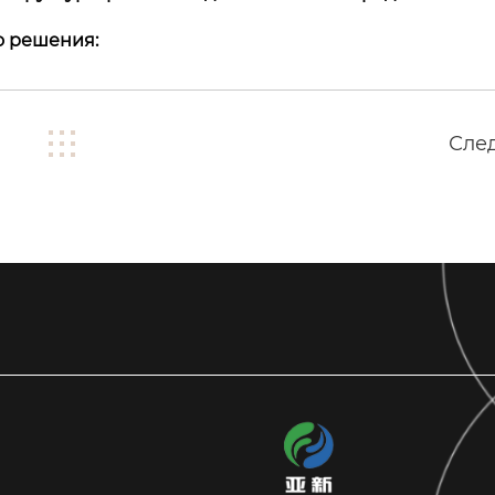
о решения:
Сле