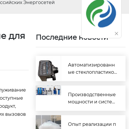
оссийских Энергосетей
е для
Последние новости
Автоматизированн
ые стеклопластиков
ые системы водооч
истки промышленн
служивание
ого и муниципальн
Производственные
доступные
ого назначения
мощности и систем
родукт,
а контроля качества
их вызовов
изготовления водо
очистного оборудо
Опыт реализации п