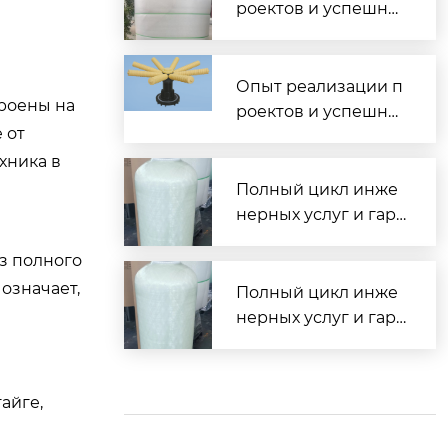
вания
роектов и успешны
е внедрения водоо
чистных комплексо
в по всей России
Опыт реализации п
троены на
роектов и успешны
 от
е внедрения водоо
хника в
чистных комплексо
в по всей России
Полный цикл инже
нерных услуг и гара
нтированная сдача
ез полного
объектов под ключ
означает,
Полный цикл инже
нерных услуг и гара
нтированная сдача
объектов под ключ
айге,