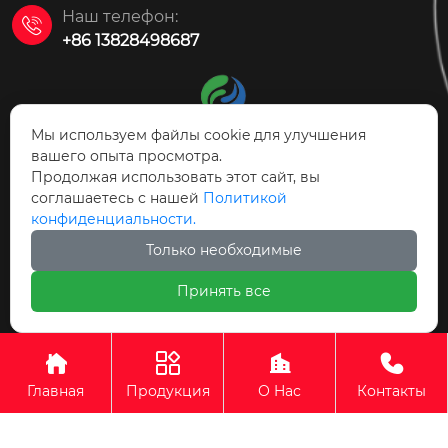
Наш телефон:

+86 13828498687
Мы используем файлы cookie для улучшения
вашего опыта просмотра.
Продолжая использовать этот сайт, вы
АО Технология защиты
соглашаетесь с нашей
Политикой
окружающей среды Цзаоцян Ясинь
конфиденциальности.
Только необходимые



Принять все
АО Технология защиты окружающей среды Цзаоцян




Ясинь
Главная
Продукция
О Hас
Контакты