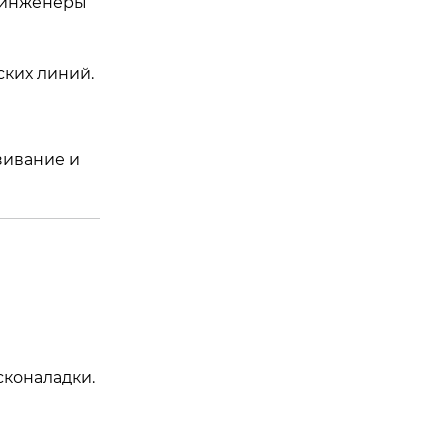
и инженеры
ских линий.
зивание и
сконаладки.