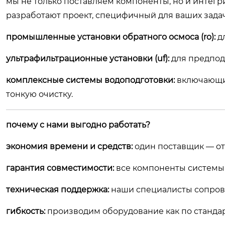
мы не только поставляем компоненты, но и интег
разработают проект, специфичный для ваших задач
промышленные установки обратного осмоса (ro):
дл
ультрафильтрационные установки (uf):
для предпод
комплексные системы водоподготовки:
включающие
тонкую очистку.
почему с нами выгодно работать?
экономия времени и средств:
один поставщик — отв
гарантия совместимости:
все компоненты системы
техническая поддержка:
наши специалисты сопровож
гибкость:
производим оборудование как по стандар