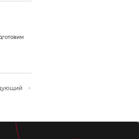
одготовим
дующий