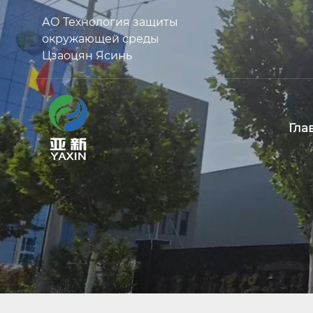
АО Технология защиты
окружающей среды
Цзаоцян Ясинь
Гла