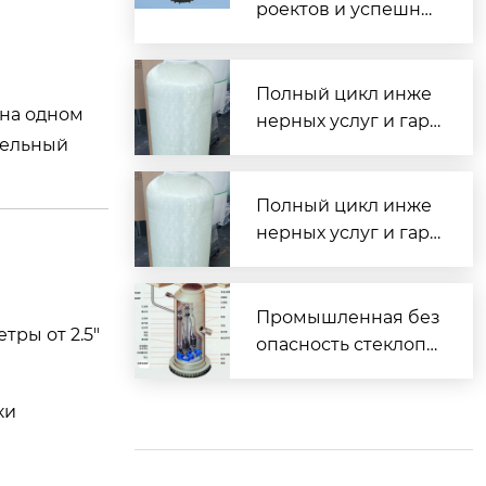
роектов и успешны
е внедрения водоо
чистных комплексо
в по всей России
Полный цикл инже
 на одном
нерных услуг и гара
тельный
нтированная сдача
объектов под ключ
Полный цикл инже
нерных услуг и гара
нтированная сдача
объектов под ключ
Промышленная без
ры от 2.5″
опасность стеклопл
астиковых водоочи
стных комплексов
ки
— взрывобезопасн
ость и электроизол
яция