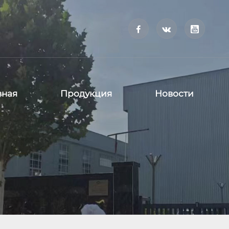



вная
Продукция
Новости