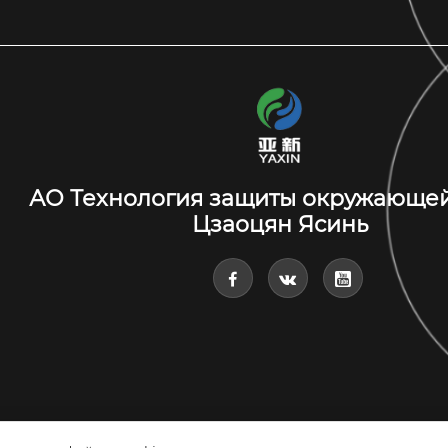
АО Технология защиты окружающе
Цзаоцян Ясинь


