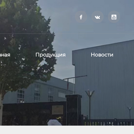



вная
Продукция
Новости