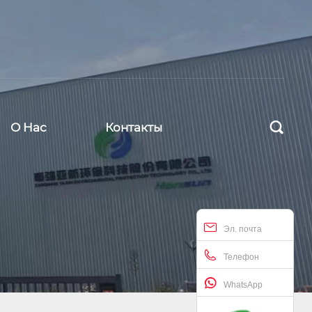

О Hас
Контакты
Эл. почта
Телефон
WhatsApp