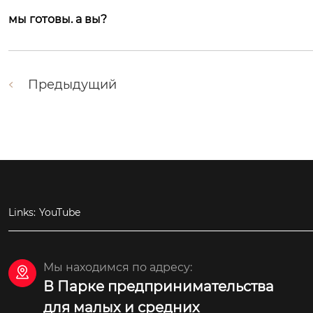
мы готовы. а вы?
Предыдущий
Links:
YouTube
Мы находимся по адресу:

В Парке предпринимательства
для малых и средних