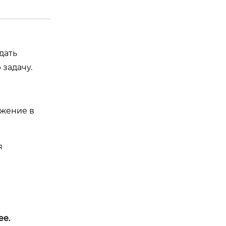
дать
задачу.
жение в
я
ее.