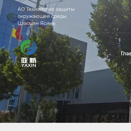
АО Технология защиты
окружающей среды
Цзаоцян Ясинь
Гла