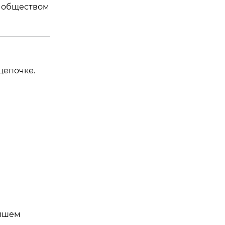
д обществом
цепочке.
айшем