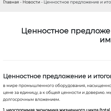
Главная
-
Новости
-
Ценностное предложение и ито
Ценностное предложен
им
Ценностное предложение и итого
в мире промышленного оборудования, насыщенном
цене за единицу, а к общей ценности и доверию. м
долгосрочным вложением.
1. неоспоримая экономика жизненного цикла (total c