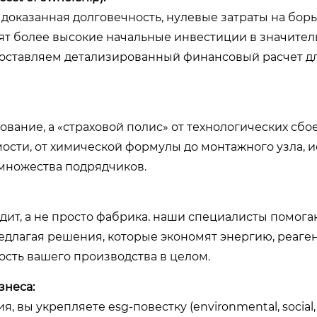
. доказанная долговечность, нулевые затраты на борь
т более высокие начальные инвестиции в значите
доставляем детализированный финансовый расчет д
ование, а «страховой полис» от технологических сбо
мости, от химической формулы до монтажного узла, 
 множества подрядчиков.
ит, а не просто фабрика. наши специалисты помога
едлагая решения, которые экономят энергию, реаген
сть вашего производства в целом.
знеса:
вы укрепляете esg-повестку (environmental, social,