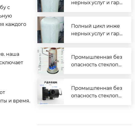
нерных услуг и гара
бу с
нтированная сдача
льную
объектов под ключ
ля каждого
Полный цикл инже
нерных услуг и гара
нтированная сдача
объектов под ключ
ев. наша
Промышленная без
исключает
опасность стеклопл
астиковых водоочи
стных комплексов
— взрывобезопасн
Промышленная без
ют
ость и электроизол
опасность стеклопл
ты и время.
яция
астиковых водоочи
стных комплексов
— взрывобезопасн
ость и электроизол
яция