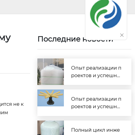
му
Последние новости
Опыт реализации п
роектов и успешны
е внедрения водоо
чистных комплексо
в по всей России
Опыт реализации п
ится не к
роектов и успешны
чшим
е внедрения водоо
чистных комплексо
в по всей России
Полный цикл инже