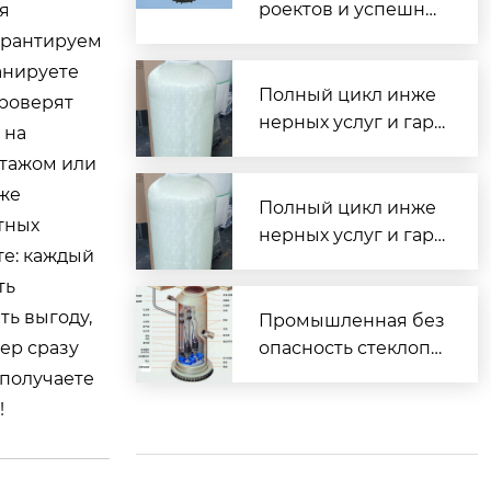
роектов и успешны
я
е внедрения водоо
арантируем
чистных комплексо
анируете
в по всей России
Полный цикл инже
проверят
нерных услуг и гара
 на
нтированная сдача
нтажом или
объектов под ключ
кже
Полный цикл инже
тных
нерных услуг и гара
те: каждый
нтированная сдача
ть
объектов под ключ
ть выгоду,
Промышленная без
жер сразу
опасность стеклопл
астиковых водоочи
 получаете
стных комплексов
!
— взрывобезопасн
ость и электроизол
яция