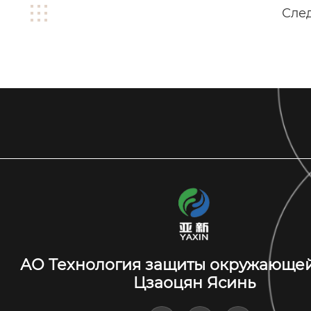
Сле
АО Технология защиты окружающе
Цзаоцян Ясинь