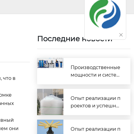
Последние новости
Производственные
мощности и систем
 что в
а контроля качества
изготовления водо
ломке
очистного оборудо
Опыт реализации п
анных
вания
роектов и успешны
е внедрения водоо
ивный
чистных комплексо
в по всей России
чем они
Опыт реализации п