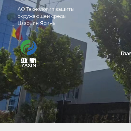
АО Технология защиты
окружающей среды
Цзаоцян Ясинь
Гла