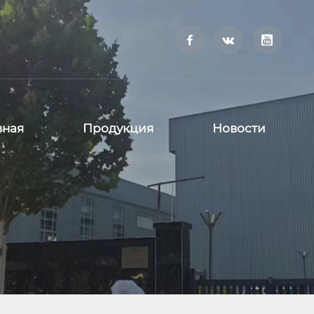



вная
Продукция
Новости