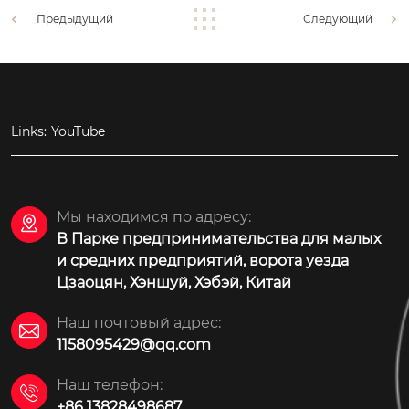
Предыдущий
Следующий
Links:
YouTube
Мы находимся по адресу:

В Парке предпринимательства для малых
и средних предприятий, ворота уезда
Цзаоцян, Хэншуй, Хэбэй, Китай
Наш почтовый адрес:

1158095429@qq.com
Наш телефон:

+86 13828498687