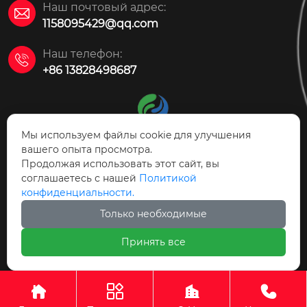
Наш почтовый адрес:

1158095429@qq.com
Наш телефон:

+86 13828498687
Мы используем файлы cookie для улучшения
вашего опыта просмотра.
Продолжая использовать этот сайт, вы
АО Технология защиты
соглашаетесь с нашей
Политикой
окружающей среды Цзаоцян Ясинь
конфиденциальности.
Только необходимые



Принять все
АО Технология защиты окружающей среды Цзаоцян




Ясинь