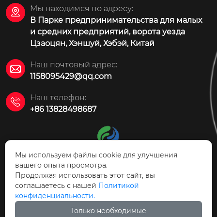
Мы находимся по адресу:

В Парке предпринимательства для малых
и средних предприятий, ворота уезда
Цзаоцян, Хэншуй, Хэбэй, Китай
Наш почтовый адрес:

1158095429@qq.com
Наш телефон:

+86 13828498687
Мы используем файлы cookie для улучшения
вашего опыта просмотра.
Продолжая использовать этот сайт, вы
АО Технология защиты
соглашаетесь с нашей
Политикой
окружающей среды Цзаоцян Ясинь
конфиденциальности.
Только необходимые