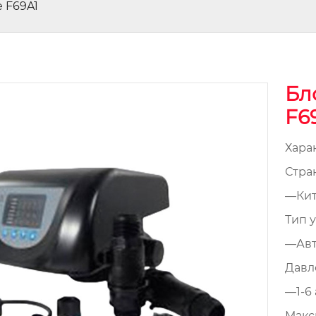
 F69A1
Бл
F6
Хара
Стра
—Кит
Тип 
—Авт
Давл
—1-6 
Макс