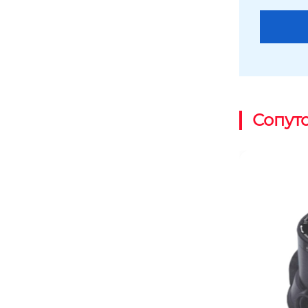
окна
Сопут
1pe корпус фильтра, резьба (верхн
яя) 8×35 «(2,5»)