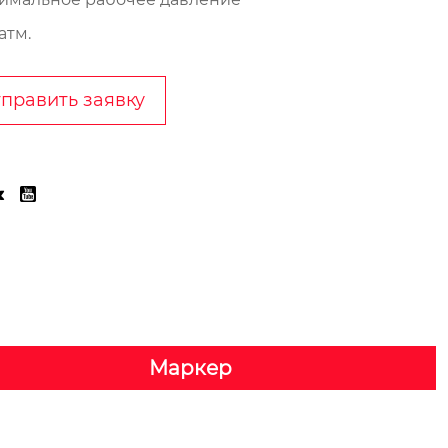
атм.
править заявку


Маркер