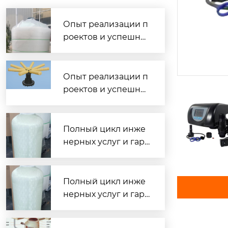
Опыт реализации п
роектов и успешны
е внедрения водоо
чистных комплексо
в по всей России
Опыт реализации п
роектов и успешны
е внедрения водоо
чистных комплексо
в по всей России
Полный цикл инже
нерных услуг и гара
нтированная сдача
объектов под ключ
Полный цикл инже
нерных услуг и гара
нтированная сдача
объектов под ключ