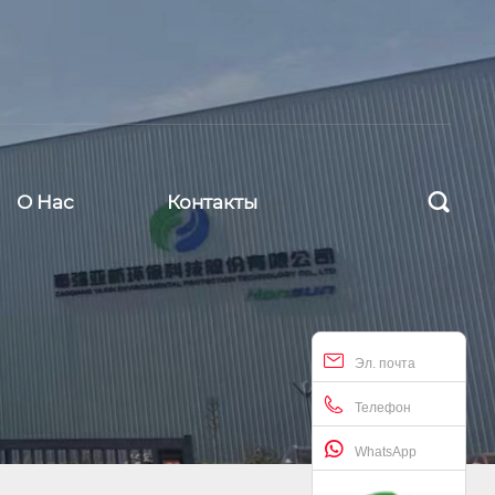

О Hас
Контакты
Эл. почта
Телефон
WhatsApp