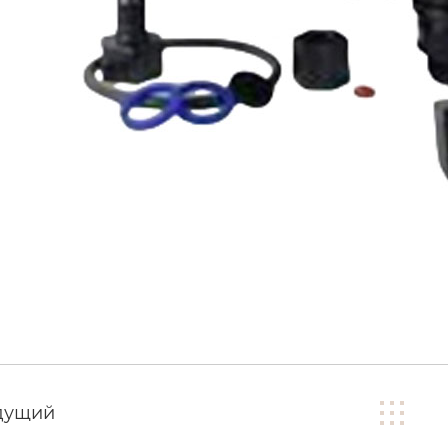
дущий