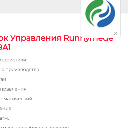
ок Управления Runnymede
9A1
ктеристики:
на производства
ай
управления
оматический
ение
атм.
имальное рабочее давление