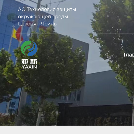
АО Технология защиты
окружающей среды
Цзаоцян Ясинь
Гла