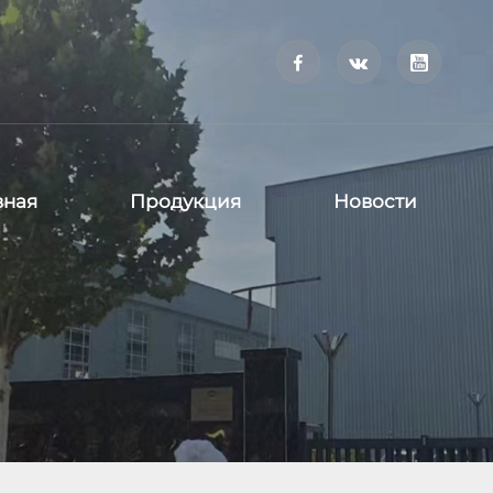



вная
Продукция
Новости