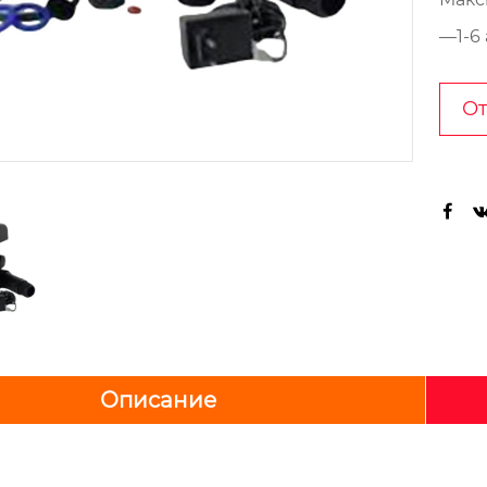
—1-6 
От

Описание