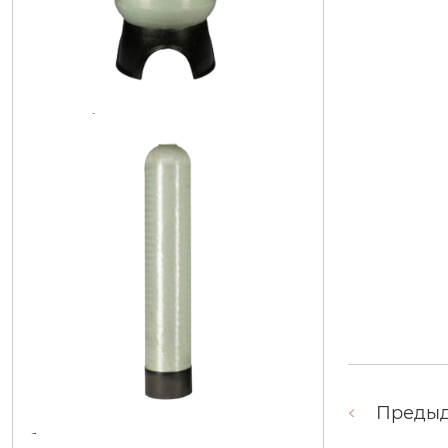
безопасная эксплуатация сосуд п
од давлением: правила и рекомен
дации
Преды