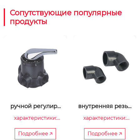
Сопутствующие популярные
продукты
внутренняя резьб
нижняя распреде
а пвх 90° era
лительная систем
характеристики:

характеристики:

а 6 фланцев
страна производств
страна производств
а

а

Подробнее 🡥
Подробнее 🡥