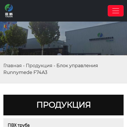
Главная
-
Продукция
-
Блок управления
Runnymede F74A3
ПРОДУКЦИЯ
ПВХ труба