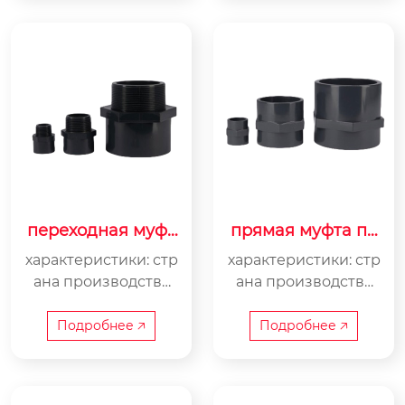
винилхлорид цвет
нилхлорид цвет —т
—темно-серый дли
емно-серый дополн
на трубы —3 м раст
ительно —муфта ос
руб —гладкое окон
нащена восьмигран
чание
ной гайкой с двух ст
орон уплотнение —
epdm максимально
е рабочее давление
—до 16 бар
переходная муфт
прямая муфта пв
а с наружной рез
х с внутренней ре
характеристики: стр
характеристики: стр
ьбой пвх
зьбой
ана производства
ана производства
—китай материал —
—китай материал —
pvc-u, непластифиц
pvc-u, непластифиц
Подробнее 🡥
Подробнее 🡥
ированный поливи
ированный поливи
нилхлорид цвет —т
нилхлорид цвет —т
емно-серый дополн
емно-серый дополн