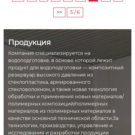
ого соединения мак
вух сторон максима
симальное рабочее
льное рабочее давл
>>
5 / 6
давление —до 16 ба
ение —до 16 бар
р
Продукция
Компания специализируется на
водоподготовке, в основе которой лежит
продукт для водоподготовки — композитный
резервуар высокого давления из
стеклопластика, армированного
стекловолокном, а также новая технология
обработки и применения новых материалов/
полимерных композиций/полимерных
материалов из полимерных материалов в
качестве основной технической области.За
технологии, производство, управление и
исследования и разработки продукции