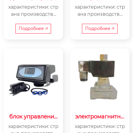
ющий клапан run
runnymede f74a3
характеристики: стр
характеристики: стр
nymede f56a1
ана производства
ана производства
—китай тип управл
—китай тип управл
ения —ручной давл
ения —автоматичес
Подробнее 🡥
Подробнее 🡥
ение —1-6 атм. макс
кий давление —1-6
имальное рабочее
атм. максимальное
давление —1-6 атм.
рабочее давление
—1-6 атм
блок управления
электромагнитны
runnymede f71b1
й клапан нормаль
характеристики: стр
характеристики: стр
но открыт