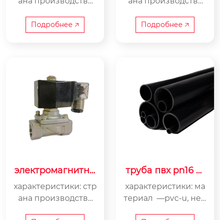
ана производства
ана производства
—китай тип управл
—китай материал —
ения —автоматичес
нержавеющая стал
Подробнее 🡥
Подробнее 🡥
кий давление —1-6
ь ss304 давление —
атм. максимальное
pn5 материал клапа
рабочее давление
на —нержавеющая
—1-6 атм.
сталь ss304 рабочая
температура, °c —-1
0…+120 соединение
—муфтовой, внутре
нняя трубная резьб
а g уплотнение —ep
dm мембрана —nbr
электромагнитны
труба пвх pn16 er
й клапан нормаль
a
характеристики: стр
характеристики: ма
но закрытый
ана производства
териал —pvc-u, неп
—китай материал —
ластифицированны